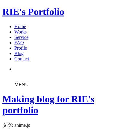
RIE's Portfolio
Home
Works
Service
FAQ
Profile
Blog
Contact
MENU
Making blog for RIE's
portfolio
タグ: anime.js