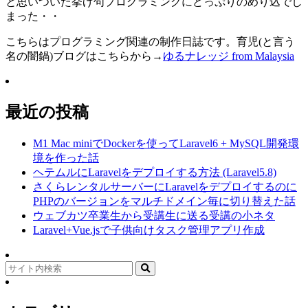
と思いついた挙げ句プログラミングにどっぷりのめり込でし
まった・・
こちらはプログラミング関連の制作日誌です。育児(と言う
名の闇鍋)ブログはこちらから→
ゆるナレッジ from Malaysia
最近の投稿
M1 Mac miniでDockerを使ってLaravel6 + MySQL開発環
境を作った話
ヘテムルにLaravelをデプロイする方法 (Laravel5.8)
さくらレンタルサーバーにLaravelをデプロイするのに
PHPのバージョンをマルチドメイン毎に切り替えた話
ウェブカツ卒業生から受講生に送る受講の小ネタ
Laravel+Vue.jsで子供向けタスク管理アプリ作成
Search
for: