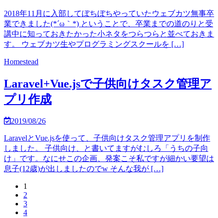
2018年11月に入部してぼちぼちやっていたウェブカツ無事卒
業できました(*´ω｀*) ということで、卒業までの道のりと受
講中に知っておきたかった小ネタをつらつらと並べておきま
す。 ウェブカツ生やプログラミングスクールを […]
Homestead
Laravel+Vue.jsで子供向けタスク管理ア
プリ作成
2019/08/26
LaravelとVue.jsを使って、子供向けタスク管理アプリを制作
しました。 子供向け、と書いてますがむしろ「うちの子向
け」です。なにせこの企画、発案こそ私ですが細かい要望は
息子(12歳)が出しましたのでw そんな我が […]
1
2
3
4