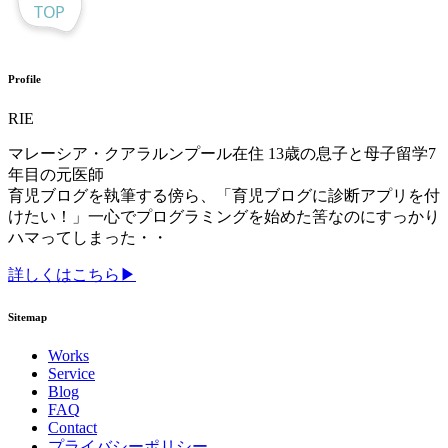
Profile
RIE
マレーシア・クアラルンプール在住 13歳の息子と母子留学7
年目の元医師
育児ブログを執筆する傍ら、「育児ブログに診断アプリを付
けたい！」一心でプログラミングを始めた筈なのにすっかり
ハマってしまった・・
詳しくはこちら▶
Sitemap
Works
Service
Blog
FAQ
Contact
プライバシーポリシー