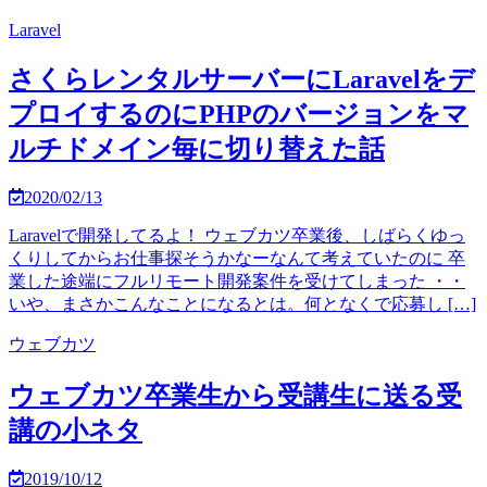
Laravel
さくらレンタルサーバーにLaravelをデ
プロイするのにPHPのバージョンをマ
ルチドメイン毎に切り替えた話
2020/02/13
Laravelで開発してるよ！ ウェブカツ卒業後、しばらくゆっ
くりしてからお仕事探そうかなーなんて考えていたのに 卒
業した途端にフルリモート開発案件を受けてしまった ・・
いや、まさかこんなことになるとは。何となくで応募し […]
ウェブカツ
ウェブカツ卒業生から受講生に送る受
講の小ネタ
2019/10/12