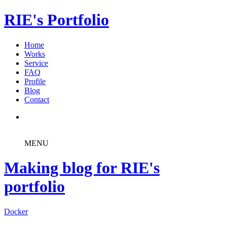
RIE's Portfolio
Home
Works
Service
FAQ
Profile
Blog
Contact
MENU
Making blog for RIE's
portfolio
Docker