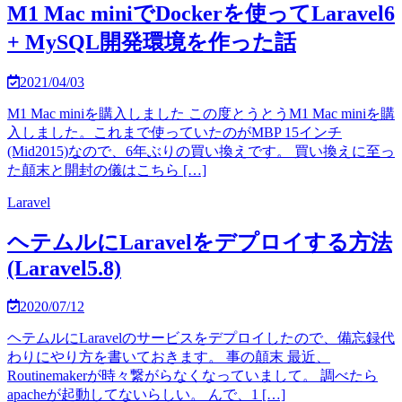
M1 Mac miniでDockerを使ってLaravel6
+ MySQL開発環境を作った話
2021/04/03
M1 Mac miniを購入しました この度とうとうM1 Mac miniを購
入しました。これまで使っていたのがMBP 15インチ
(Mid2015)なので、6年ぶりの買い換えです。 買い換えに至っ
た顛末と開封の儀はこちら […]
Laravel
ヘテムルにLaravelをデプロイする方法
(Laravel5.8)
2020/07/12
ヘテムルにLaravelのサービスをデプロイしたので、備忘録代
わりにやり方を書いておきます。 事の顛末 最近、
Routinemakerが時々繋がらなくなっていまして。 調べたら
apacheが起動してないらしい。 んで、1 […]